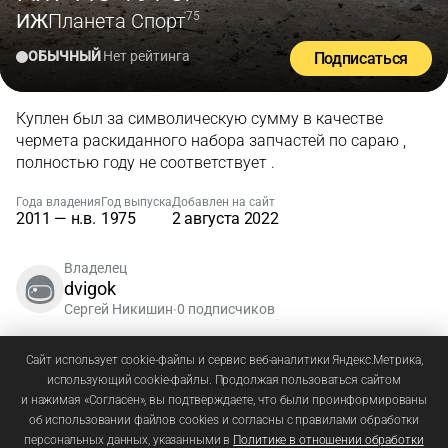
ИЖ
Планета Спорт
'75
ОБЫЧНЫЙ
Нет рейтинга
Подписаться
Куплен был за символическую сумму в качестве
чермета раскиданного набора запчастей по сараю ,
полностью году не соответствует .
Года владения
Год выпуска
Добавлен на сайт
2011 — н.в.
1975
2 августа 2022
Владелец
dvigok
Сергей Никишин
0 подписчиков
•
Зарегистрируйтесь
или
войдите
, чтобы добавлять
Сайт использует cookie-файлы и сервис веб-аналитики Яндекс.Метрика,
использующий cookie-файлы. Продолжая пользоваться сайтом
комментарии
и нажимая «Согласен», вы подтверждаете, что были проинформированы
об использовании файлов cookies и согласны с правилами обработки
персональных данных, указанными в
Политике в отношении обработки