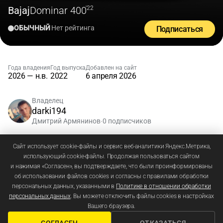
Bajaj
Dominar 400
'22
ОБЫЧНЫЙ
Нет рейтинга
Подписаться
Года владения
Год выпуска
Добавлен на сайт
2026 — н.в.
2022
6 апреля 2026
Владелец
darki194
Дмитрий Армянинов
0 подписчиков
•
Зарегистрируйтесь
или
войдите
, чтобы добавлять
Сайт использует cookie-файлы и сервис веб-аналитики Яндекс.Метрика,
использующий cookie-файлы. Продолжая пользоваться сайтом
комментарии
и нажимая «Согласен», вы подтверждаете, что были проинформированы
об использовании файлов cookies и согласны с правилами обработки
персональных данных, указанными в
Политике в отношении обработки
персональных данных
. Вы можете отключить файлы cookies в настройках
Вашего браузера.