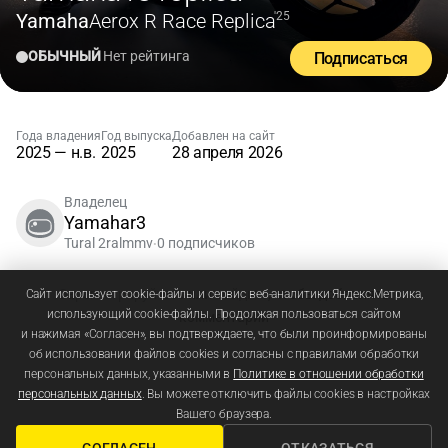
Yamaha
Aerox R Race Replica
'25
ОБЫЧНЫЙ
Нет рейтинга
Подписаться
Года владения
Год выпуска
Добавлен на сайт
2025 — н.в.
2025
28 апреля 2026
Владелец
Yamahar3
Tural 2ralmmv
0 подписчиков
•
Зарегистрируйтесь
или
войдите
, чтобы добавлять
Сайт использует cookie-файлы и сервис веб-аналитики Яндекс.Метрика,
использующий cookie-файлы. Продолжая пользоваться сайтом
комментарии
и нажимая «Согласен», вы подтверждаете, что были проинформированы
об использовании файлов cookies и согласны с правилами обработки
персональных данных, указанными в
Политике в отношении обработки
персональных данных
. Вы можете отключить файлы cookies в настройках
Вашего браузера.