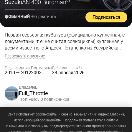
Suzuki
AN 400 Burgman
'03
ОБЫЧНЫЙ
Нет рейтинга
Подписаться
Первая серьёзная кубатура (официально купленная, с
документами, т.е. не считая совкоциклы) купленная у
всеми известного Андрея Потапенко из Уссурийска.
Этот мопед открыл мне дальние путешествия. Да, в
Развернуть описание
далёком 2010 году путешествие на 300км было
дальним. Покорились соседние области, но первый
Года владения
Год выпуска
Добавлен на сайт
2010 — 2012
2003
28 апреля 2026
дальняк на 700 км в город Минск показал
неприспособленность мотоцикла к дальним
путешествиям, так как скорость 130 км/ч достигалась,
Владелец
Full_Throttle
но конструктивная особенность давала о себе знать и
мопед жрал масло ложками, поэтому прямо перед
Trott Fullov
0 подписчиков
•
первым в своей жизни реальным путешествием был
продан.
Зарегистрируйтесь
или
войдите
, чтобы добавлять
Сайт использует cookie-файлы и сервис веб-аналитики Яндекс.Метрика,
использующий cookie-файлы. Продолжая пользоваться сайтом
комментарии
и нажимая «Согласен», вы подтверждаете, что были проинформированы