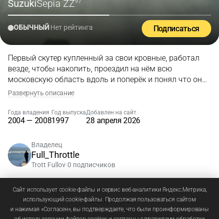
Suzuki
Sepia ZZ
'97
ОБЫЧНЫЙ
Нет рейтинга
Подписаться
Первый скутер купленный за свои кровные, работал
везде, чтобы накопить, проездил на нём всю
московскую область вдоль и поперёк и понял что он
открыл для меня любовь к путешествиям, но надо
Развернуть описание
было двигаться дальше
Года владения
Год выпуска
Добавлен на сайт
2004 — 2008
1997
28 апреля 2026
Владелец
Full_Throttle
Trott Fullov
0 подписчиков
•
Зарегистрируйтесь
или
войдите
, чтобы добавлять
Сайт использует cookie-файлы и сервис веб-аналитики Яндекс.Метрика,
использующий cookie-файлы. Продолжая пользоваться сайтом
комментарии
и нажимая «Согласен», вы подтверждаете, что были проинформированы