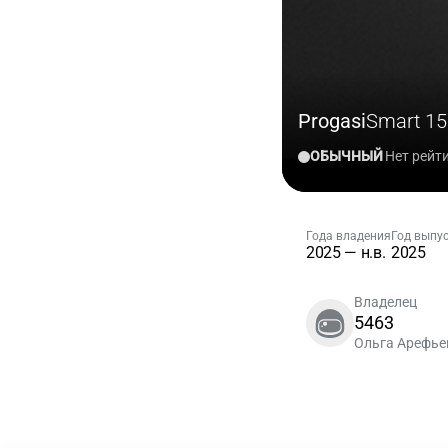
Progasi
Smart 15
ОБЫЧНЫЙ
Нет рейт
Года владения
Год выпу
2025 — н.в.
2025
Владелец
5463
Ольга Арефье