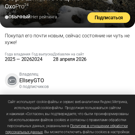
Oxo
Pro
'24
ОБЫЧНЫЙ
Нет рейтинга
Подписаться
Покупал его почти новым, сейчас состояние ни чуть не
хуже!
Года владения
Год выпуска
Добавлен на сайт
2025 — 2026
2024
28 апреля 2026
Владелец
ElIseyGTO
0 подписчиков
Зарегистрируйтесь
или
войдите
, чтобы добавлять
Сайт использует cookie-файлы и сервис веб-аналитики Яндекс.Метрика,
использующий cookie-файлы. Продолжая пользоваться сайтом
комментарии
и нажимая «Согласен», вы подтверждаете, что были проинформированы
об использовании файлов cookies и согласны с правилами обработки
персональных данных, указанными в
Политике в отношении обработки
персональных данных
. Вы можете отключить файлы cookies в настройках