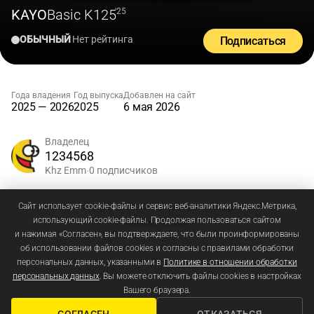
KAYO
Basic K125
'25
ОБЫЧНЫЙ
Нет рейтинга
Подписаться
Года владения
Год выпуска
Добавлен на сайт
2025 — 2026
2025
6 мая 2026
Владелец
1234568
Khz Emm
0 подписчиков
•
Зарегистрируйтесь
или
войдите
, чтобы добавлять
Сайт использует cookie-файлы и сервис веб-аналитики Яндекс.Метрика,
использующий cookie-файлы. Продолжая пользоваться сайтом
комментарии
и нажимая «Согласен», вы подтверждаете, что были проинформированы
об использовании файлов cookies и согласны с правилами обработки
персональных данных, указанными в
Политике в отношении обработки
персональных данных
. Вы можете отключить файлы cookies в настройках
Вашего браузера.