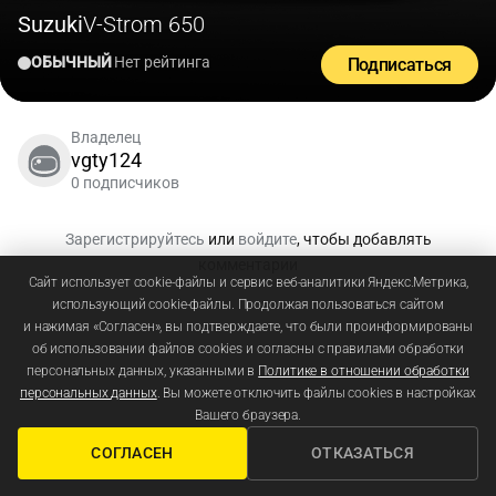
Suzuki
V-Strom 650
ОБЫЧНЫЙ
Нет рейтинга
Подписаться
Владелец
vgty124
0 подписчиков
Зарегистрируйтесь
или
войдите
, чтобы добавлять
комментарии
Сайт использует cookie-файлы и сервис веб-аналитики Яндекс.Метрика,
использующий cookie-файлы. Продолжая пользоваться сайтом
и нажимая «Согласен», вы подтверждаете, что были проинформированы
об использовании файлов cookies и согласны с правилами обработки
персональных данных, указанными в
Политике в отношении обработки
персональных данных
. Вы можете отключить файлы cookies в настройках
Вашего браузера.
СОГЛАСЕН
ОТКАЗАТЬСЯ