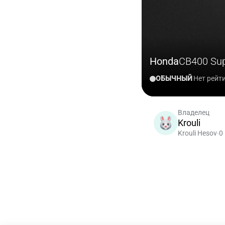
Honda
CB400 Sup
ОБЫЧНЫЙ
Нет рейт
Владелец
Krouli
Krouli Hesov
0
•