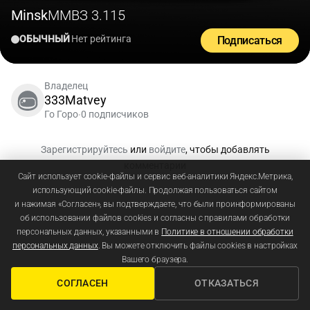
Minsk
ММВЗ 3.115
ОБЫЧНЫЙ
Нет рейтинга
Подписаться
Владелец
333Matvey
Го Горо
0 подписчиков
•
Зарегистрируйтесь
или
войдите
, чтобы добавлять
комментарии
Сайт использует cookie-файлы и сервис веб-аналитики Яндекс.Метрика,
использующий cookie-файлы. Продолжая пользоваться сайтом
и нажимая «Согласен», вы подтверждаете, что были проинформированы
об использовании файлов cookies и согласны с правилами обработки
персональных данных, указанными в
Политике в отношении обработки
персональных данных
. Вы можете отключить файлы cookies в настройках
Вашего браузера.
СОГЛАСЕН
ОТКАЗАТЬСЯ