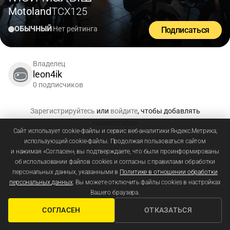
Motoland
TCX125
ОБЫЧНЫЙ
Нет рейтинга
Подписаться
Владелец
leon4ik
0 подписчиков
Зарегистрируйтесь
или
войдите
, чтобы добавлять
комментарии
Сайт использует cookie-файлы и сервис веб-аналитики Яндекс.Метрика,
использующий cookie-файлы. Продолжая пользоваться сайтом
и нажимая «Согласен», вы подтверждаете, что были проинформированы
об использовании файлов cookies и согласны с правилами обработки
персональных данных, указанными в
Политике в отношении обработки
персональных данных
. Вы можете отключить файлы cookies в настройках
Вашего браузера.
СОГЛАСЕН
ОТКАЗАТЬСЯ