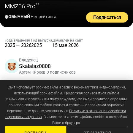
MMZ
06 Pro
'25
ОБЫЧНЫЙ
Нет рейтинга
Подписаться
Года владения
Год выпуска
Добавлен на сайт
2025 — 2026
2025
15 мая 2026
Владелец
Skalalaz0808
Артем Киреев
0 подписчиков
•
Зарегистрируйтесь
или
войдите
, чтобы добавлять
Сайт использует cookie-файлы и сервис веб-аналитики Яндекс.Метрика,
использующий cookie-файлы. Продолжая пользоваться сайтом
комментарии
и нажимая «Согласен», вы подтверждаете, что были проинформированы
об использовании файлов cookies и согласны с правилами обработки
персональных данных, указанными в
Политике в отношении обработки
персональных данных
. Вы можете отключить файлы cookies в настройках
Вашего браузера.