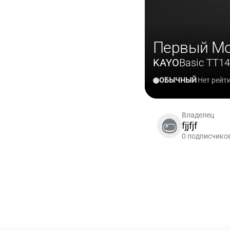
Первый Мо
KAYO
Basic TT1
ОБЫЧНЫЙ
Нет рейт
Владелец
fjjfjf
0 подписчико