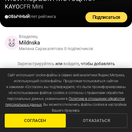
KAYO
CFR Mini
ОБЫЧНЫЙ
Нет рейтинга
Подписаться
Владелец
Mildnska
Милана Саракалетова
0 подписчиков
•
Зарегистрируйтесь
или
войдите
, чтобы добавлять
комментарии
Сайт использует cookie-файлы и сервис веб-аналитики Яндекс.Метрика,
использующий cookie-файлы. Продолжая пользоваться сайтом
и нажимая «Согласен», вы подтверждаете, что были проинформированы
об использовании файлов cookies и согласны с правилами обработки
персональных данных, указанными в
Политике в отношении обработки
персональных данных
. Вы можете отключить файлы cookies в настройках
Вашего браузера.
СОГЛАСЕН
ОТКАЗАТЬСЯ