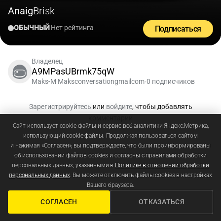
Anaig
Brisk
ОБЫЧНЫЙ
Нет рейтинга
Подписаться
Владелец
A9MPasUBrmk75qW
Maks-M Maksconversationgmailcom
0 подписчиков
•
Зарегистрируйтесь
или
войдите
, чтобы добавлять
комментарии
Сайт использует cookie-файлы и сервис веб-аналитики Яндекс.Метрика,
использующий cookie-файлы. Продолжая пользоваться сайтом
и нажимая «Согласен», вы подтверждаете, что были проинформированы
об использовании файлов cookies и согласны с правилами обработки
персональных данных, указанными в
Политике в отношении обработки
персональных данных
. Вы можете отключить файлы cookies в настройках
Вашего браузера.
СОГЛАСЕН
ОТКАЗАТЬСЯ