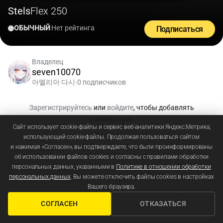
Stels
Flex 250
ОБЫЧНЫЙ
Нет рейтинга
Подписаться
Владелец
seven10070
아멜리아 다시
0 подписчиков
•
Зарегистрируйтесь
или
войдите
, чтобы добавлять
комментарии
Сайт использует cookie-файлы и сервис веб-аналитики Яндекс.Метрика,
использующий cookie-файлы. Продолжая пользоваться сайтом
и нажимая «Согласен», вы подтверждаете, что были проинформированы
об использовании файлов cookies и согласны с правилами обработки
персональных данных, указанными в
Политике в отношении обработки
персональных данных
. Вы можете отключить файлы cookies в настройках
Вашего браузера.
СОГЛАСЕН
ОТКАЗАТЬСЯ