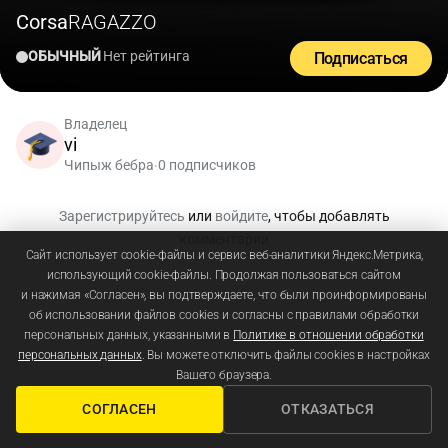
Corsa
RAGAZZO
ОБЫЧНЫЙ
Нет рейтинга
Подписаться
Владелец
vi
Чипыж бебра
0 подписчиков
•
Зарегистрируйтесь
или
войдите
, чтобы добавлять
комментарии
Сайт использует cookie-файлы и сервис веб-аналитики Яндекс.Метрика,
использующий cookie-файлы. Продолжая пользоваться сайтом
и нажимая «Согласен», вы подтверждаете, что были проинформированы
об использовании файлов cookies и согласны с правилами обработки
персональных данных, указанными в
Политике в отношении обработки
персональных данных
. Вы можете отключить файлы cookies в настройках
Вашего браузера.
СОГЛАСЕН
ОТКАЗАТЬСЯ