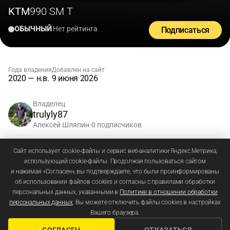
KTM
990 SM T
ОБЫЧНЫЙ
Нет рейтинга
Подписаться
Года владения
Добавлен на сайт
2020 — н.в.
9 июня 2026
Владелец
trulyly87
Алексей Шляпин
0 подписчиков
•
Зарегистрируйтесь
или
войдите
, чтобы добавлять
Сайт использует cookie-файлы и сервис веб-аналитики Яндекс.Метрика,
использующий cookie-файлы. Продолжая пользоваться сайтом
комментарии
и нажимая «Согласен», вы подтверждаете, что были проинформированы
об использовании файлов cookies и согласны с правилами обработки
персональных данных, указанными в
Политике в отношении обработки
персональных данных
. Вы можете отключить файлы cookies в настройках
Вашего браузера.