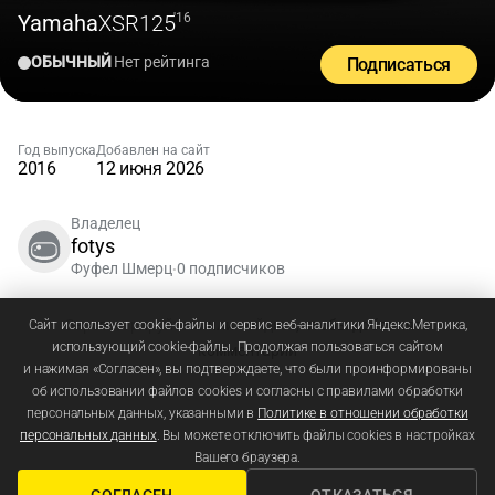
Yamaha
XSR125
'16
ОБЫЧНЫЙ
Нет рейтинга
Подписаться
Год выпуска
Добавлен на сайт
2016
12 июня 2026
Владелец
fotys
Фуфел Шмерц
0 подписчиков
•
Зарегистрируйтесь
или
войдите
, чтобы добавлять
Сайт использует cookie-файлы и сервис веб-аналитики Яндекс.Метрика,
использующий cookie-файлы. Продолжая пользоваться сайтом
комментарии
и нажимая «Согласен», вы подтверждаете, что были проинформированы
об использовании файлов cookies и согласны с правилами обработки
персональных данных, указанными в
Политике в отношении обработки
персональных данных
. Вы можете отключить файлы cookies в настройках
Вашего браузера.