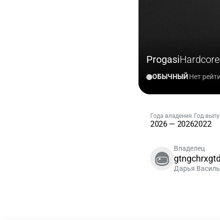
Progasi
Hardcore
ОБЫЧНЫЙ
Нет рейт
Года владения
Год выпу
2026 — 2026
2022
Владелец
gtngchrxgtd
Дарья Василь