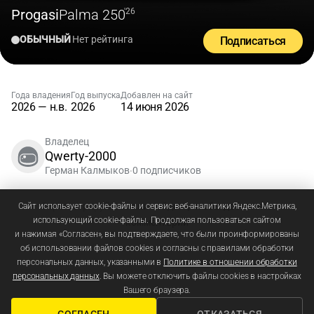
Progasi
Palma 250
'26
ОБЫЧНЫЙ
Нет рейтинга
Подписаться
Года владения
Год выпуска
Добавлен на сайт
2026 — н.в.
2026
14 июня 2026
Владелец
Qwerty-2000
Герман Калмыков
0 подписчиков
•
Зарегистрируйтесь
или
войдите
, чтобы добавлять
Сайт использует cookie-файлы и сервис веб-аналитики Яндекс.Метрика,
использующий cookie-файлы. Продолжая пользоваться сайтом
комментарии
и нажимая «Согласен», вы подтверждаете, что были проинформированы
об использовании файлов cookies и согласны с правилами обработки
персональных данных, указанными в
Политике в отношении обработки
персональных данных
. Вы можете отключить файлы cookies в настройках
Вашего браузера.