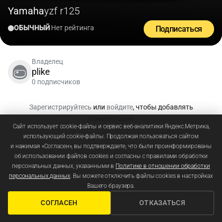
Yamaha
yzf r125
ОБЫЧНЫЙ
Нет рейтинга
Подписаться
Владелец
plike
0 подписчиков
Зарегистрируйтесь
или
войдите
, чтобы добавлять
комментарии
Сайт использует cookie-файлы и сервис веб-аналитики Яндекс.Метрика,
использующий cookie-файлы. Продолжая пользоваться сайтом
и нажимая «Согласен», вы подтверждаете, что были проинформированы
об использовании файлов cookies и согласны с правилами обработки
персональных данных, указанными в
Политике в отношении обработки
персональных данных
. Вы можете отключить файлы cookies в настройках
Вашего браузера.
СОГЛАСЕН
ОТКАЗАТЬСЯ