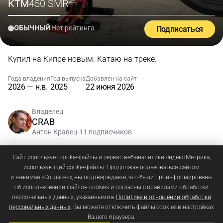
KTM
450 SMR
'25
ОБЫЧНЫЙ
Нет рейтинга
Подписаться
Купил на Кипре новым. Катаю на треке.
Года владения
Год выпуска
Добавлен на сайт
2026 — н.в.
2025
22 июня 2026
Владелец
CRAB
Антон Кравец
11 подписчиков
•
Зарегистрируйтесь
или
войдите
, чтобы добавлять
Сайт использует cookie-файлы и сервис веб-аналитики Яндекс.Метрика,
использующий cookie-файлы. Продолжая пользоваться сайтом
комментарии
и нажимая «Согласен», вы подтверждаете, что были проинформированы
об использовании файлов cookies и согласны с правилами обработки
персональных данных, указанными в
Политике в отношении обработки
персональных данных
. Вы можете отключить файлы cookies в настройках
Вашего браузера.