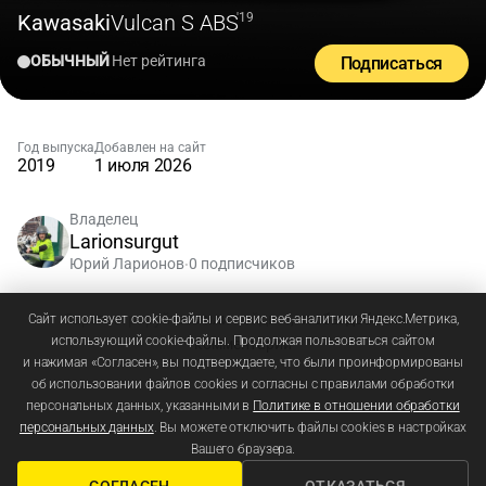
Kawasaki
Vulcan S ABS
'19
ОБЫЧНЫЙ
Нет рейтинга
Подписаться
Год выпуска
Добавлен на сайт
2019
1 июля 2026
Владелец
Larionsurgut
Юрий Ларионов
0 подписчиков
•
Зарегистрируйтесь
или
войдите
, чтобы добавлять
Сайт использует cookie-файлы и сервис веб-аналитики Яндекс.Метрика,
использующий cookie-файлы. Продолжая пользоваться сайтом
комментарии
и нажимая «Согласен», вы подтверждаете, что были проинформированы
об использовании файлов cookies и согласны с правилами обработки
персональных данных, указанными в
Политике в отношении обработки
персональных данных
. Вы можете отключить файлы cookies в настройках
Вашего браузера.