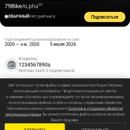
79Bike
ALpha
'20
ОБЫЧНЫЙ
Нет рейтинга
Подписаться
Года владения
Год выпуска
Добавлен на сайт
2020 — н.в.
2020
5 июля 2026
Владелец
1234567890a
Nicholas Saich
0 подписчиков
•
Зарегистрируйтесь
или
войдите
, чтобы добавлять
Сайт использует cookie-файлы и сервис веб-аналитики Яндекс.Метрика,
использующий cookie-файлы. Продолжая пользоваться сайтом
комментарии
и нажимая «Согласен», вы подтверждаете, что были проинформированы
об использовании файлов cookies и согласны с правилами обработки
персональных данных, указанными в
Политике в отношении обработки
персональных данных
. Вы можете отключить файлы cookies в настройках
Вашего браузера.