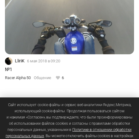
LliriK
6 мая 2018
в 09:20
№1
Racer Alpha 50
Общение
6
Зарегистрируйтесь
или
войдите
, чтобы добавлять
Сайт использует cookie-файлы и сервис веб-аналитики Яндекс.Метрика,
использующий cookie-файлы. Продолжая пользоваться сайтом
комментарии
и нажимая «Согласен», вы подтверждаете, что были проинформированы
об использовании файлов cookies и согласны с правилами обработки
персональных данных, указанными в
Политике в отношении обработки
персональных данных
. Вы можете отключить файлы cookies в настройках