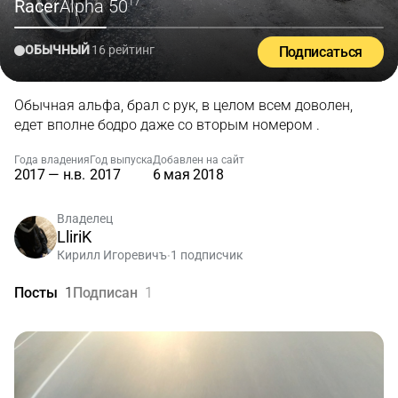
Racer
Alpha 50
'17
ОБЫЧНЫЙ
16 рейтинг
Подписаться
Обычная альфа, брал с рук, в целом всем доволен,
едет вполне бодро даже со вторым номером .
Года владения
Год выпуска
Добавлен на сайт
2017 — н.в.
2017
6 мая 2018
Владелец
LliriK
Кирилл Игоревичъ
1 подписчик
•
Посты
1
Подписан
1