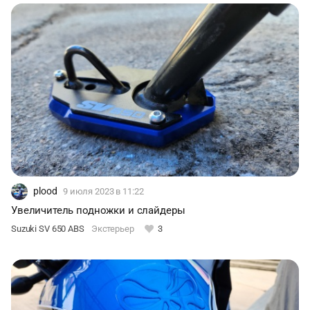
тянуть тебя на низах, но если захочешь ускориться, то
только крутани ручку и он полетит вперёд.
Маневренный, маленький и очень бодрый. Первая
реакция у всех, кто проехался за рулём, одна - Ого, а он
прям едет! Так же радуют наличие АБС и системы
поддержания оборотов на малых скоростях. Из
минусов слабый головной свет с галогеновой
лампочкой и ветрозащита. Даже с этим стеклом после
180км\ч голову приходится держать с усилием, со
временем хочу поменять на MRA. Остальное буду
писать в бортовой журнал, всем спасибо :)
plood
9 июля 2023
в 11:22
Увеличитель подножки и слайдеры
Suzuki SV 650 ABS
Экстерьер
3