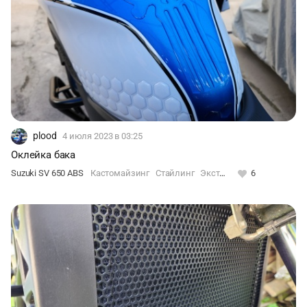
plood
4 июля 2023
в 03:25
Оклейка бака
Suzuki SV 650 ABS
Кастомайзинг
Стайлинг
Экстерьер
6