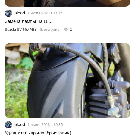
plood
1 июля 2023
в 11:14
Замена лампы на LED
Suzuki SV 650 ABS
Электрика
2
plood
1 июля 2023
в 10:35
Удлинитель крыла (брызговик)