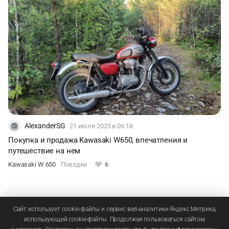
AlexanderSG
21 июля 2023
в 06:18
Покупка и продажа Kawasaki W650, впечатления и
путешествие на нем
Kawasaki W 650
Поездки
6
Зарегистрируйтесь
или
войдите
, чтобы добавлять
Сайт использует cookie-файлы и сервис веб-аналитики Яндекс.Метрика,
использующий cookie-файлы. Продолжая пользоваться сайтом
комментарии