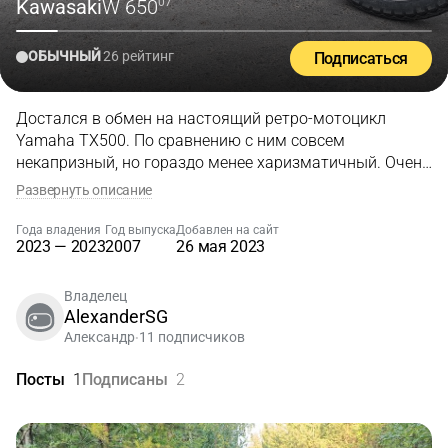
Kawasaki
W 650
'07
ОБЫЧНЫЙ
26 рейтинг
Подписаться
Достался в обмен на настоящий ретро-мотоцикл
Yamaha TX500. По сравнению с ним совсем
некапризный, но гораздо менее харизматичный. Очень
красивая раскраска, внешне выверено все, даже
Развернуть описание
пульты трушные, кроме переднего диска и дурацкой
приборки с ЖК одометром ничего не выдает того, что
Года владения
Год выпуска
Добавлен на сайт
2023 — 2023
2007
26 мая 2023
мотоцикл из 21 века.
Владелец
AlexanderSG
Александр
11 подписчиков
•
Посты
1
Подписаны
2