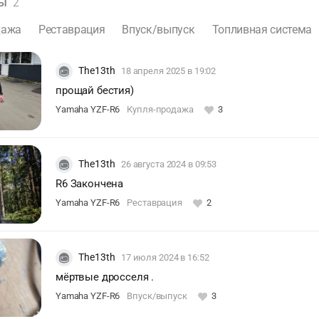
ны
2
дажа
Реставрация
Впуск/выпуск
Топливная система
The13th
18 апреля 2025
в 19:02
прощай бестия)
Yamaha YZF-R6
Купля-продажа
3
The13th
26 августа 2024
в 09:53
R6 Закончена
Yamaha YZF-R6
Реставрация
2
The13th
17 июля 2024
в 16:52
мёртвые дросселя .
Yamaha YZF-R6
Впуск/выпуск
3