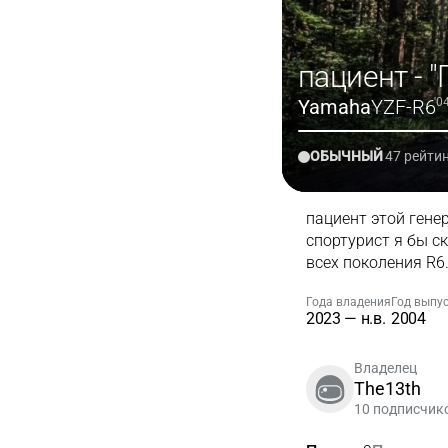
пациент - "
Yamaha
YZF-R6
'0
ОБЫЧНЫЙ
47 рейти
пациент этой гене
спортурист я бы с
всех поколения R6
Года владения
Год выпу
2023 — н.в.
2004
Владелец
The13th
10 подписчик