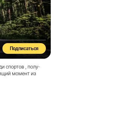
Подписаться
и спортов , полу-
тящий момент из