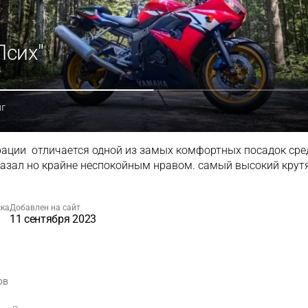
Псих"
4
нг
рации отличается одной из замых комфортных посадок сред
казал но крайне неспокойным нравом. самый высокий кру
.
ска
Добавлен на сайт
11 сентября 2023
ов