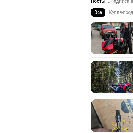
Посты
9
Подписа
Все
Купля-про