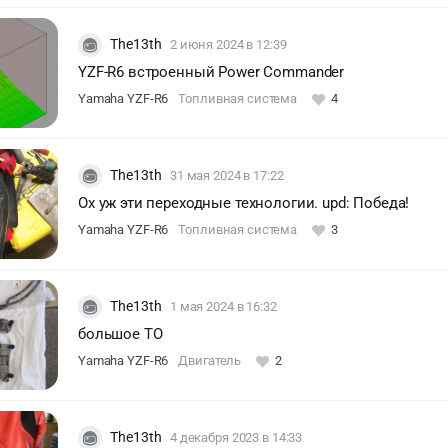
The13th
2 июня 2024
в 12:39
YZF-R6 встроенный Power Commander
Yamaha YZF-R6
Топливная система
4
The13th
31 мая 2024
в 17:22
Ох уж эти переходные технологии. upd: Победа!
Yamaha YZF-R6
Топливная система
3
The13th
1 мая 2024
в 16:32
большое ТО
Yamaha YZF-R6
Двигатель
2
The13th
4 декабря 2023
в 14:33