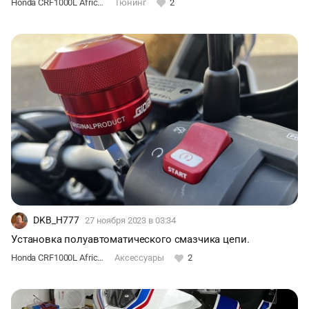
Honda CRF1000L Africa Twin DCT
Тюнинг
2
DKB_H777
27 ноября 2023
в 03:34
Установка полуавтоматического смазчика цепи.
Honda CRF1000L Africa Twin DCT
Аксессуары
2