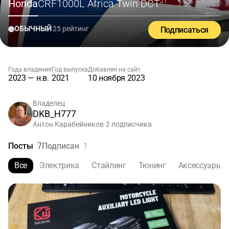
Honda
CRF1000L Africa Twin DCT
'21
ОБЫЧНЫЙ
25 рейтинг
Подписаться
Года владения
Год выпуска
Добавлен на сайт
2023 — н.в.
2021
10 ноября 2023
Владелец
DKB_H777
Антон Карабейников
2 подписчика
•
Посты
7
Подписан
1
Все
Электрика
Стайлинг
Тюнинг
Аксессуары