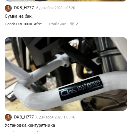
DKB_H777
6 декабря 2023
в 05:20
Сумка на бак.
Honda CRF1000L Africa Twin DCT
Стайлинг
2
DKB_H777
6 декабря 2023
в 05:16
Установка кенгурятника