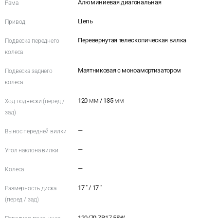
Алюминиевая диагональная
Рама
Цепь
Привод
Перевернутая телескопическая вилка
Подвеска переднего
колеса
Маятниковая с моноамортизатором
Подвеска заднего
колеса
120
мм
/ 135
мм
Ход подвески (перед /
зад)
—
Вынос передней вилки
—
Угол наклона вилки
—
Колеса
17 " / 17 "
Размерность диска
(перед / зад)
120/70 ZR17 58W