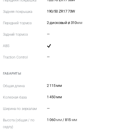
Передняя покрышка
190/50 ZR17 73W
Задняя покрышка
2-дисковый ø 310
мм
Передний тормоз
—
Задний тормоз
ABS
—
Traction Control
ГАБАРИТЫ
2 115 мм
Общая длина
1 450 мм
Колесная база
—
Ширина по зеркалам
1 060
мм
/ 815
мм
Высота (общая / по
седлу)