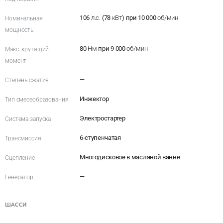
106
л.с.
(78
кВт
) при 10 000
об/мин
Номинальная
мощность
80
Нм
при 9 000
об/мин
Макс. крутящий
момент
—
Степень сжатия
Инжектор
Тип смесеобразования
Электростартер
Система запуска
6-ступенчатая
Трансмиссия
Многодисковое в масляной ванне
Сцепление
—
Генератор
ШАССИ