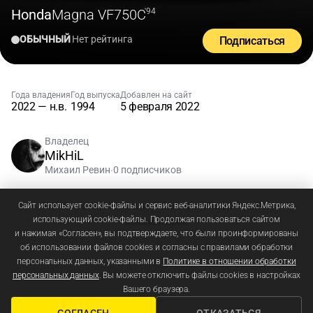
Honda
Magna VF750C
'94
ОБЫЧНЫЙ
Нет рейтинга
Подписаться
Года владения
Год выпуска
Добавлен на сайт
2022 — н.в.
1994
5 февраля 2022
Владелец
MikHiL
Михаил Ревин
0 подписчиков
•
Зарегистрируйтесь
или
войдите
, чтобы добавлять
Сайт использует cookie-файлы и сервис веб-аналитики Яндекс.Метрика,
использующий cookie-файлы. Продолжая пользоваться сайтом
комментарии
и нажимая «Согласен», вы подтверждаете, что были проинформированы
об использовании файлов cookies и согласны с правилами обработки
персональных данных, указанными в
Политике в отношении обработки
персональных данных
. Вы можете отключить файлы cookies в настройках
Вашего браузера.