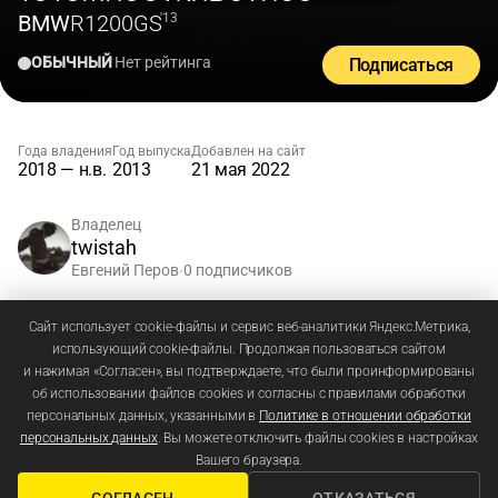
BMW
R1200GS
'13
ОБЫЧНЫЙ
Нет рейтинга
Подписаться
Года владения
Год выпуска
Добавлен на сайт
2018 — н.в.
2013
21 мая 2022
Владелец
twistah
Евгений Перов
0 подписчиков
•
Зарегистрируйтесь
или
войдите
, чтобы добавлять
Сайт использует cookie-файлы и сервис веб-аналитики Яндекс.Метрика,
использующий cookie-файлы. Продолжая пользоваться сайтом
комментарии
и нажимая «Согласен», вы подтверждаете, что были проинформированы
об использовании файлов cookies и согласны с правилами обработки
персональных данных, указанными в
Политике в отношении обработки
персональных данных
. Вы можете отключить файлы cookies в настройках
Вашего браузера.