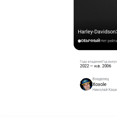
Harley-Davidson
ОБЫЧНЫЙ
Нет рейт
Года владения
Год выпу
2022 — н.в.
2006
Владелец
Xoxole
Николай Каш