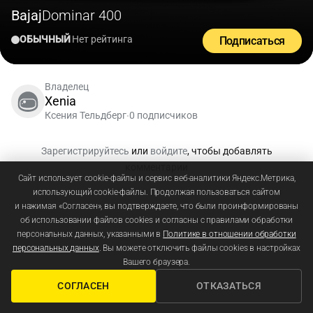
Bajaj
Dominar 400
ОБЫЧНЫЙ
Нет рейтинга
Подписаться
Владелец
Xenia
Ксения Тельдберг
0 подписчиков
•
Зарегистрируйтесь
или
войдите
, чтобы добавлять
комментарии
Сайт использует cookie-файлы и сервис веб-аналитики Яндекс.Метрика,
использующий cookie-файлы. Продолжая пользоваться сайтом
и нажимая «Согласен», вы подтверждаете, что были проинформированы
об использовании файлов cookies и согласны с правилами обработки
персональных данных, указанными в
Политике в отношении обработки
персональных данных
. Вы можете отключить файлы cookies в настройках
Вашего браузера.
СОГЛАСЕН
ОТКАЗАТЬСЯ