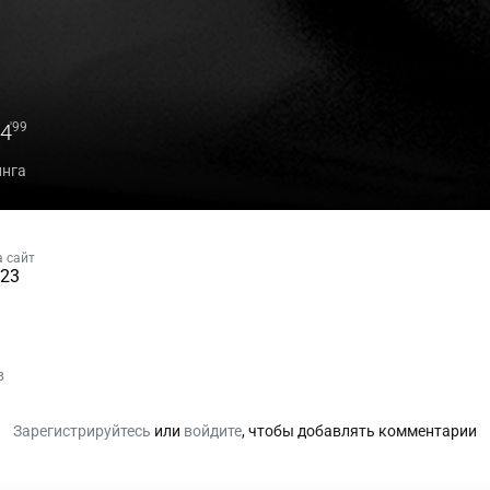
F4
'99
инга
 сайт
023
в
Зарегистрируйтесь
или
войдите
, чтобы добавлять комментарии