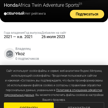
Honda
Africa Twin Adventure Sports
'21
ОБЫЧНЫЙ
Нет рейтинга
Подписаться
Года владения
Год выпуска
Добавлен на сайт
2021 — н.в.
2021
26 июля 2023
Владелец
Ykoz
0 подписчиков
Зарегистрируйтесь
или
войдите
, чтобы добавлять
Сайт использует cookie-файлы и сервис веб-аналитики Яндекс.Метрика,
использующий cookie-файлы. Продолжая пользоваться сайтом
комментарии
и нажимая «Согласен», вы подтверждаете, что были проинформированы
об использовании файлов cookies и согласны с правилами обработки
персональных данных, указанными в
Политике в отношении обработки
персональных данных
. Вы можете отключить файлы cookies в настройках
Вашего браузера.