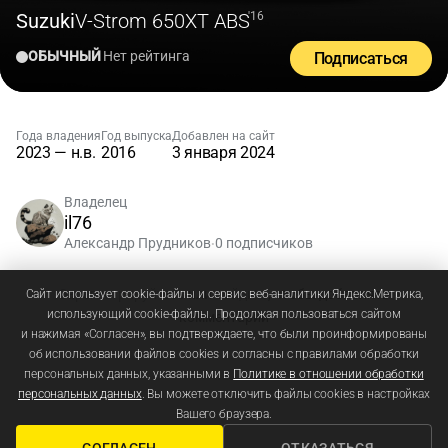
Suzuki
V-Strom 650XT ABS
'16
ОБЫЧНЫЙ
Нет рейтинга
Подписаться
Года владения
Год выпуска
Добавлен на сайт
2023 — н.в.
2016
3 января 2024
Владелец
il76
Александр Прудников
0 подписчиков
•
Зарегистрируйтесь
или
войдите
, чтобы добавлять
Сайт использует cookie-файлы и сервис веб-аналитики Яндекс.Метрика,
использующий cookie-файлы. Продолжая пользоваться сайтом
комментарии
и нажимая «Согласен», вы подтверждаете, что были проинформированы
об использовании файлов cookies и согласны с правилами обработки
персональных данных, указанными в
Политике в отношении обработки
персональных данных
. Вы можете отключить файлы cookies в настройках
Вашего браузера.