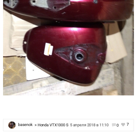
7
basenok
>
Honda VTX1300 S
5 апреля 2018 в 11:10
0