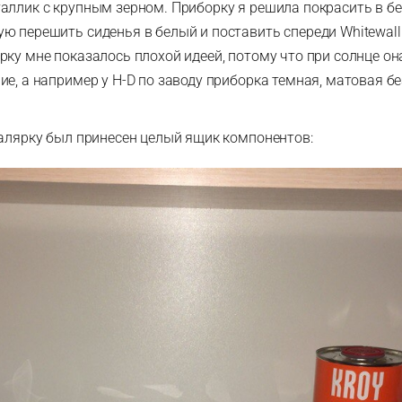
аллик с крупным зерном. Приборку я решила покрасить в бе
ю перешить сиденья в белый и поставить спереди Whitewall
рку мне показалось плохой идеей, потому что при солнце о
е, а например у H-D по заводу приборка темная, матовая бе
малярку был принесен целый ящик компонентов: