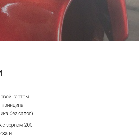
м
 свой кастом
м принципа
ка без сапог).
к с зерном 200
ска и