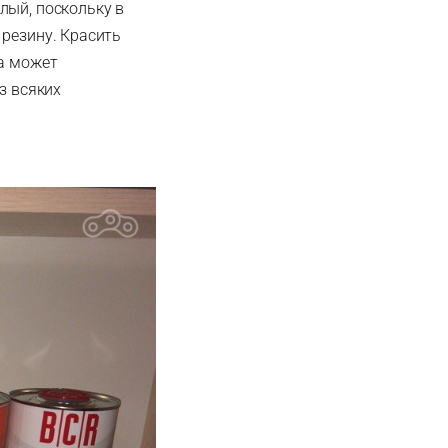
лый, поскольку в
 резину. Красить
на может
з всяких