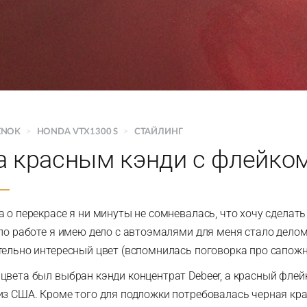
ENOK
>
HONDA VTX1300 S
>
СТАЙЛИНГ
а красным кэнди с флейко
 о перекрасе я ни минуты не сомневалась, что хочу сделать
 по работе я имею дело с автоэмалями для меня стало дело
тельно интересный цвет (вспомнилась поговорка про сапожни
цвета был выбран кэнди концентрат Debeer, а красный флей
из США. Кроме того для подложки потребовалась черная кра