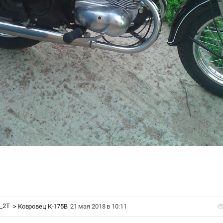
x_2T
>
Ковровец К-175В
21 мая 2018 в 10:11