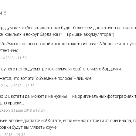
и
8
р, думаю что белых окантовок будет более чем достаточно для контр
е, крыльях и вокруг бардачка (? — крышки аккумулятора?).
 объёмные полосы на этой крышке тоже must have. А больше и не нужн
утентично!
мая 2018 в 11:59
n, у него не предусмотрено аккумулятора), это чисто бардачки.
жется, что вот эти "объемные полосы" - лишние.
21 мая 2018 в 12:58
ex_2T, кстати да, может и не нужны — на оригинальных фотографиях 
дно краски...
ckson
21 мая 2018 в 13:24
ьев вполне достаточно! Кстати, если немного отойти от оригинала, т
ровки будут выглядеть круче.
ая 2018 в 19:46