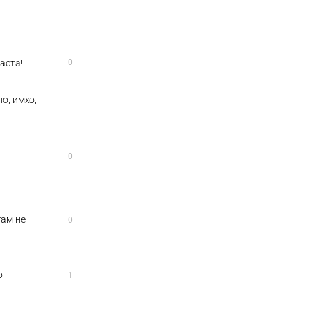
аста!
0
о, имхо,
0
там не
0
о
1