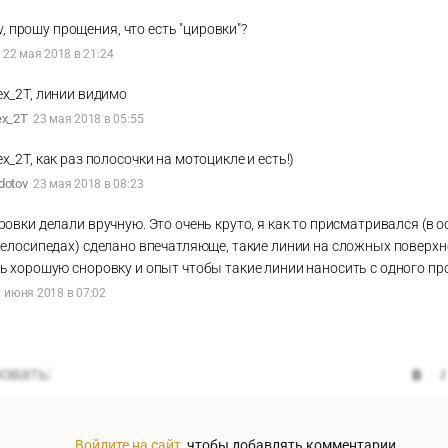
v, прошу прощения, что есть "цировки"?
22 мая 2018 в 21:24
ex_2T, линии видимо
ex_2T
23 мая 2018 в 05:55
ex_2T, как раз полосочки на мотоцикле и есть!)
dotov
23 мая 2018 в 08:23
овки делали вручную. Это очень круто, я как то присматривался (в 
велосипедах) сделано впечатляюще, такие линии на сложных поверхн
ь хорошую сноровку и опыт чтобы такие линии наносить с одного пр
 июня 2018 в 07:02
Войдите на сайт
, чтобы добавлять комментарии