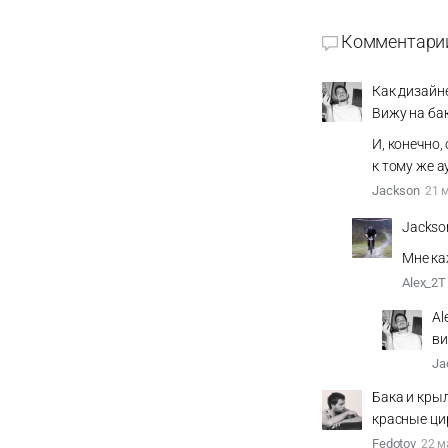
Комментари
Как дизайне
Вижу на бак
И, конечно,
к тому же а
Jackson
21 
Jackso
Мне ка
Alex_2T
Al
ви
Ja
Бака и крыл
красные ци
Fedotov
22 м