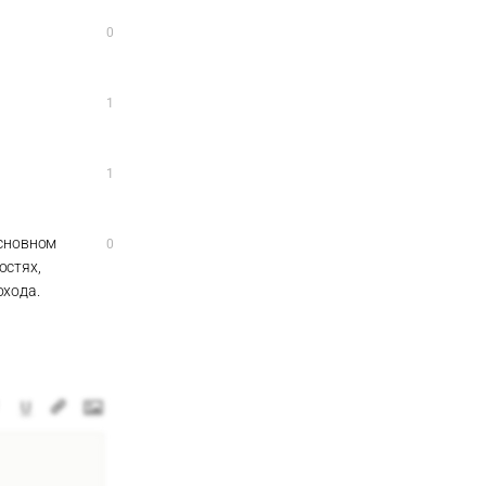
0
1
1
основном
0
остях,
охода.