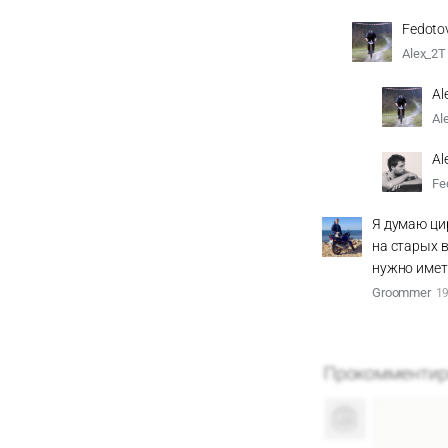
Fedoto
Alex_2T
Al
Al
Al
Fe
Я думаю цир
на старых 
нужно имет
Groommer
19