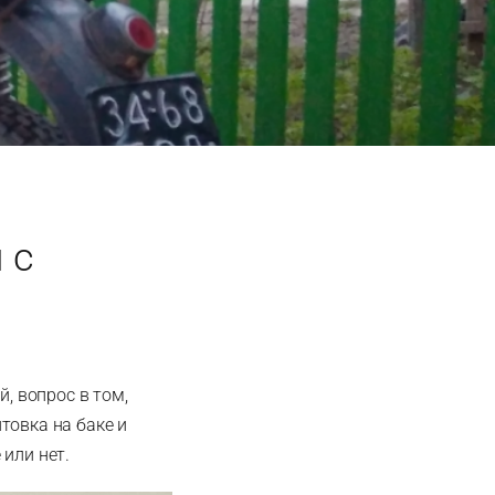
 с
, вопрос в том,
товка на баке и
 или нет.