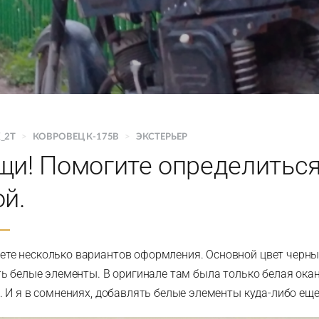
_2T
>
КОВРОВЕЦ К-175В
>
ЭКСТЕРЬЕР
щи! Помогите определиться
й.
ете несколько вариантов оформления. Основной цвет черный
ь белые элементы. В оригинале там была только белая окан
 И я в сомнениях, добавлять белые элементы куда-либо еще