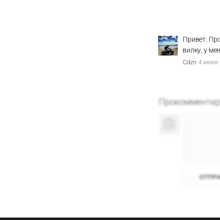
Привет. Пр
вилку, у ме
Cdzn
4 июля 