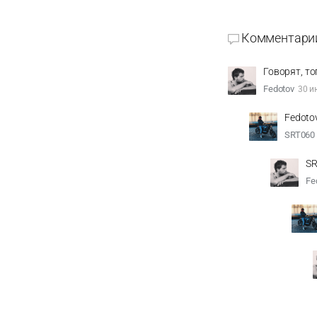
Комментари
Говорят, т
Fedotov
30 и
Fedoto
SRT060
SR
Fe