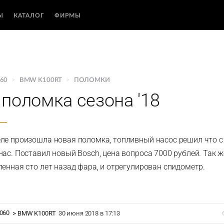
Ы
КАТАЛОГ
ФИРМЫ
060
>
BMW K100RT
>
ПОЛОМКИ
поломка сезона '18
ле произошла новая поломка, топливный насос решил что с 
нас. Поставил новый Bosch, цена вопроса 7000 рублей. Так 
ленная сто лет назад фара, и отрегулирован спидометр.
060
>
BMW K100RT
30 июня 2018 в 17:13