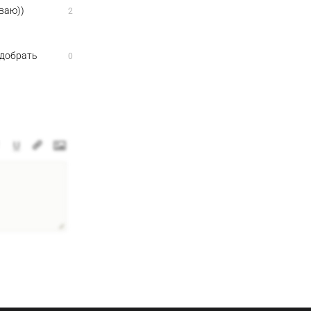
ываю))
2
одобрать
0