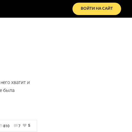
ВОЙТИ НА САЙТ
него хватит и
же была
5
810
7