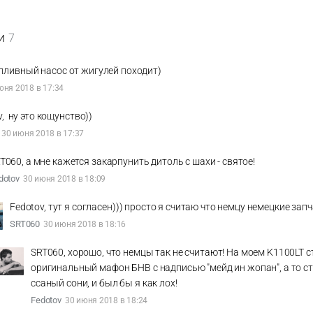
и
7
опливный насос от жигулей походит)
юня 2018 в 17:34
v, ну это кощунство))
30 июня 2018 в 17:37
T060, а мне кажется закарпунить дитоль с шахи - святое!
dotov
30 июня 2018 в 18:09
Fedotov, тут я согласен))) просто я считаю что немцу немецкие зап
SRT060
30 июня 2018 в 18:16
SRT060, хорошо, что немцы так не считают! На моем K1100LT с
оригинальный мафон БНВ с надписью "мейд ин жопан", а то с
ссаный сони, и был бы я как лох!
Fedotov
30 июня 2018 в 18:24