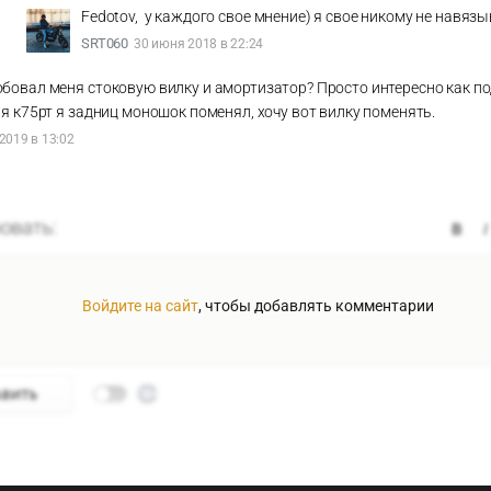
Fedotov, у каждого свое мнение) я свое никому не навяз
SRT060
30 июня 2018 в 22:24
обовал меня стоковую вилку и амортизатор? Просто интересно как п
ня к75рт я задниц моношок поменял, хочу вот вилку поменять.
2019 в 13:02
Войдите на сайт
, чтобы добавлять комментарии