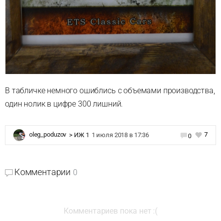
В табличке немного ошиблись с объемами производства,
один нолик в цифре 300 лишний.
7
oleg_poduzov
>
ИЖ 1
1 июля 2018 в 17:36
0
Комментарии
0
Комментариев пока нет :(