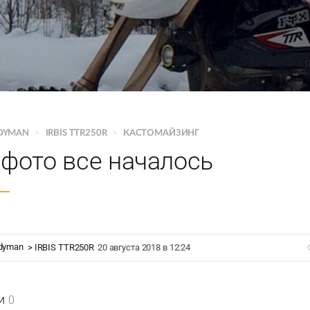
DYMAN
>
IRBIS TTR250R
>
КАСТОМАЙЗИНГ
 фото все началось
dyman
>
IRBIS TTR250R
20 августа 2018 в 12:24
и
0