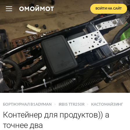
ВОЙТИ НА САЙТ
БОРТЖУРНАЛ B1ADYMAN
>
IRBIS TTR250R
>
КАСТОМАЙЗИНГ
Контейнер для продуктов)) а
точнее два