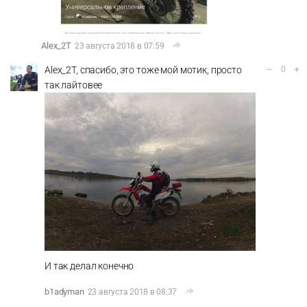
Alex_2T
23 августа 2018 в 07:59
–
+
Alex_2T, спасибо, это тоже мой мотик, просто
0
так лайтовее
И так делал конечно
b1adyman
23 августа 2018 в 08:37