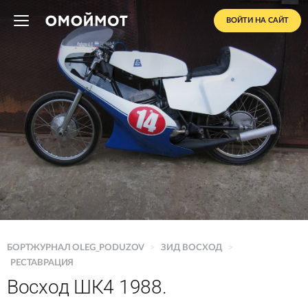
ВОЙТИ НА САЙТ
БОРТЖУРНАЛ OLEG_PODUZOV
>
ЗИД ВОСХОД
>
РЕСТАВРАЦИЯ
Восход ШК4 1988.