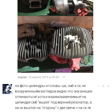
oopser
22 марта 2019 в 09:30
на фото цилиндры и головы: шк, смб и ск. не
–
+
0
вооруженныйм взглядом видно что они внешне
отличаються! хотя и взаимозаменяемые! на
цилиндре смб "вырез" под верхний резонатор, а
на ск выхлоп на "сторону" + две свечи + на ск лк