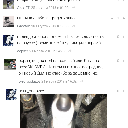
Alex_2T
25 августа 2018 в 01:05
Отличная работа, традиционно!
–
+
1
Fedotov
28 августа 2018 в 12:00
цилиндр и голова от смб. у Шк не было лепестка
–
+
0
на впуске (кроме шк4 с "поздним цилиндром")
oopser
21 марта 2019 в 14:26
oopser, нет, на шк4 на всех лк были. Как и на
–
+
0
всех СК, СМБ 3. На этом двигателе все родное,
он новый был. Но спасибо за ваше мнение.
oleg_poduzov
21 марта 2019 в 16:32
oleg_poduzov,
–
+
0