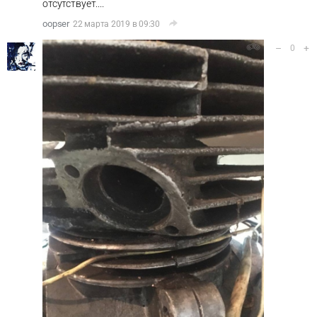
отсутствует....
oopser
22 марта 2019 в 09:30
–
+
0