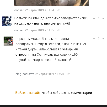
oopser
22 марта 2019 в 09:34
Возможно цилиндры от смб с завода ставились
–
+
0
на шк..... но изначально они для смб!
oopser
22 марта 2019 в 09:35
–
+
oopser, ну может быть, мне поздние
0
попадались. Везде лк стояли, и на СК и на СМБ
и такая дыра была большая с четырьмя
отверстиями. Хотя у самых поздних ШК4
другой цилиндр, с веерной головкой.
oleg_poduzov
22 марта 2019 в 17:20
Войдите на сайт
, чтобы добавлять комментарии