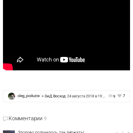
7
oleg_poduzov
>
ЗиД Восход
24 августа 2018 в 19:12
9
Комментарии
9
Здорово получилось, так держать!
–
+
1