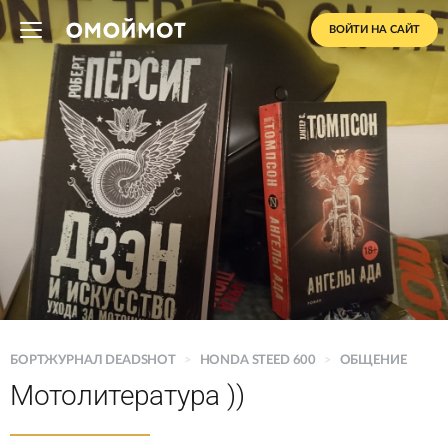
ВОЙТИ НА САЙТ
БОРТЖУРНАЛ DEADSHOT
>
HONDA STEED 600
>
ОБЩЕНИЕ
Мотолитература ))