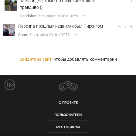
Jackson, Да, Томпсон пишет жестоко и
–
+
0
правдиво ))
DeadShot
2 сентября 2018 в 16:59
Пёрсиг в прошлых изданиях был Пирсигом
–
+
0
Sham
5 сентября 2018 в 07:52
Войдите на сайт
, чтобы добавлять комментарии
О ПРОЕКТЕ
ПОЛЬЗОВАТЕЛИ
МОТОЦИКЛЫ