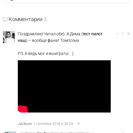
Комментарии
3
–
+
Поздравляю! Читал обе). А Дима (
тест-пилот
1
наш
) — вообще фанат Томпсона.
P.S. А ведь мог и выиграть!.. :)
Jackson
1 сентября 2018 в 20:34