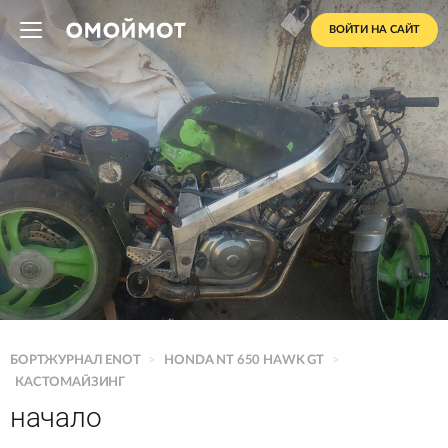
ВОЙТИ НА САЙТ
БОРТЖУРНАЛ ENOT
>
HONDA NT 650 HAWK GT
>
КАСТОМАЙЗИНГ
начало