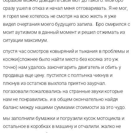
образом можно доводить свои мот до такого. Мой бро
сразу ушел в отказ и начал меня отговаривать. Я не мог,
я горел мне хотелось не смотря на всю жесть я уже
видел очертания моего будущего запила. Бро смирился с
моит аутизмом в данный момент и решил отжимать из
ситуации максимум.
спустя час осмотров ковыряний и тыкания в проблемы и
косяки(сложнее было найти место без косяка это уж
точно) нам удалось закочегарить двигатель и сбить у
продавца еще цену. пустился с полтычка чихнув и
плюнув из остатков выхлопа приятно заурчал.
погазовали пожаловались на странные звуки которые
нам не понравились. и в общем окончательно найдя
баланс между нашими суммами стоимости за это чудо.
мы заполнили бумажки и погрузили кусок мотоцикла и
остальное в коробках в машину и отчалили. жалко не